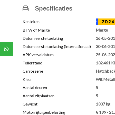
Specificaties
Kenteken
ZD24
NL
BTW of Marge
Marge
Datum eerste toelating
16-05-20
Datum eerste toelating (internationaal)
30-06-20
APK vervaldatum
25-06-20
Tellerstand
132.461 
Carrosserie
Hatchbac
Kleur
Wit Metall
Aantal deuren
5
Aantal zitplaatsen
5
Gewicht
1337 kg
Motorrijtuigenbelasting
€ 199 - 21