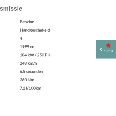
nsmissie
Benzine
Handgeschakeld
4
1999 cc
10 / 10
184 kW / 250 PK
248 km/h
6.5 seconden
360 Nm
7.2 l/100km