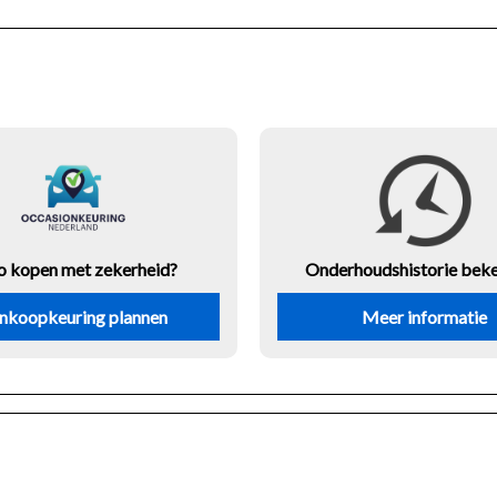
o kopen met zekerheid?
Onderhouds
historie bek
nkoopkeuring plannen
Meer informatie