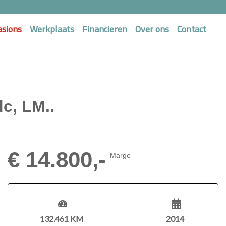
asions
Werkplaats
Financieren
Over ons
Contact
c, LM..
€ 14.800,-
Marge
132.461 KM
2014