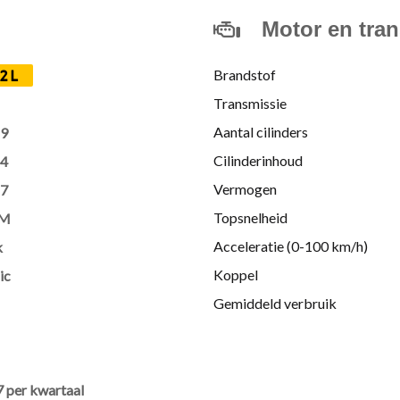
Motor en tra
Brandstof
2L
Transmissie
Aantal cilinders
19
Cilinderinhoud
14
Vermogen
27
Topsnelheid
KM
Acceleratie (0-100 km/h)
k
Koppel
ic
Gemiddeld verbruik
7 per kwartaal